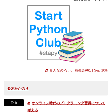
みんなのPython勉強会#61 | Sep 10th
鈴木たかのり
Talk
オンライン時代のプログラミング習得について
考える