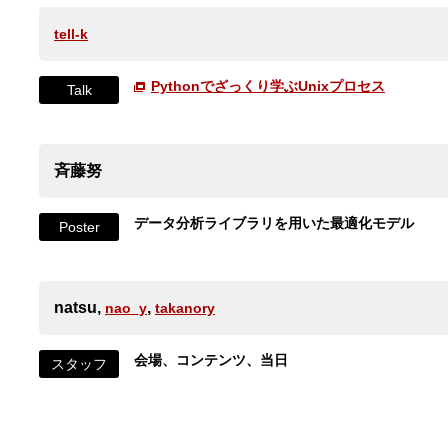
tell-k
Pythonでざっくり学ぶUnixプロセス
Talk
斉藤努
データ分析ライブラリを用いた最適化モデル
Poster
natsu,
,
nao_y
takanory
会場、コンテンツ、当日
スタッフ