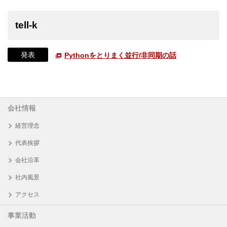
tell-k
発表
Pythonをとりまく並行/非同期の話
会社情報
経営理念
代表挨拶
会社沿革
社内風景
アクセス
事業活動